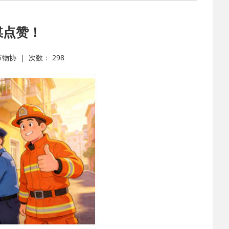
媒点赞！
： 市物协 | 次数：
298