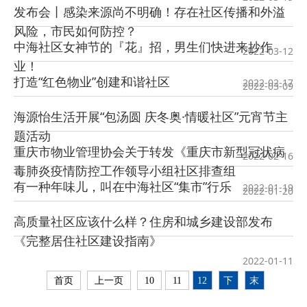
发布会丨感染来源尚不明确！存在社区传播和外溢
风险，市民如何防控？
中海社区女神节的『花』招，男生们快进来抄作
2022-03-12
业！
打造“红色物业”创建和谐社区
2022-02-17
2022-03-09
海源怡生活开展“包汤圆 庆冬奥·情暖社区”元宵节主
题活动
重庆市物业管理协会关于转发《重庆市新型冠状病
2022-02-16
毒肺炎疫情防控工作领导小组社区排查组
有一种年味儿，叫在中海社区“集市”行乐
2022-01-19
2022-01-20
高质量社区应该什么样？住房和城乡建设部发布
《完整居住社区建设指南》
2022-01-11
12
下
末
首页
上一页
10
11
一
页