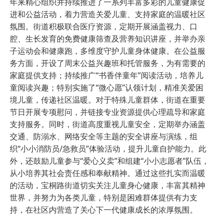
年来精心组织并持续推进了一系列丰富多彩的儿童健康促
进和公益活动，着力营造关爱儿童、支持家庭的温暖社区
氛围。街道积极联合医疗资源，定期开展涵盖视力、口
腔、生长发育的免费健康筛查及营养知识讲座，并举办亲
子运动会和健康跑，多维度守护儿童身体健康。在公益服
务方面，开设了周末公益兴趣班和托管服务，为有需要的
家庭提供支持；持续推广“书香伴童年”阅读活动，培养儿
童阅读兴趣；特别实施了“微心愿”认领计划，精准关爱困
境儿童，传递社区温暖。对于特殊儿童群体，街道在重要
节日开展专项慰问，并链接专业资源提供心理疏导和家庭
支持服务。同时，街道高度重视儿童安全，定期举办涵盖
交通、防溺水、网络安全等主题的安全讲座与演练，组
织“小小消防员/急救员”体验活动，提升儿童自护能力。此
外，还鼓励儿童参与“爱心义卖”和组建“小小志愿者”队伍，
从小培养其社会责任感和奉献精神。通过这些扎实而温暖
的活动，宝桐路街道切实关注儿童身心健康，丰富其精神
世界，并努力为各类儿童，特别是困难群体提供有力支
持，在社区内营造了关心下一代健康成长的浓厚氛围。