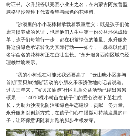
树证书。永升服务以完赛小业主之名，在内蒙古阿拉善盟
腾格里沙漠种下代表希望与绿色的花棒树。
“沙漠里的小小花棒树承载着双重意义：既是孩子们健
康习惯养成的见证，也是他们人生中第一份公益环保成绩
单，孩子们每前行一步，都在积蓄绿色的能量。永升服务
将这份绿色承诺转化为实际行动——如今，一株株以他们
名字命名的花棒树正在茁壮生长。”永升服务西南区域总经
理赖世瑜表示。
“我的小树现在可能比我还要高了！”云山晓小区参与
首期“宝贝加油跑”活动的小朋友乐乐骄傲地向记者说道。
过去三年来，“宝贝加油跑”社区儿童公益活动已结出累累
硕果——14010棵小树苗在孩子们的爱心浇灌下茁壮成
长，为助力沙漠化防治和绿色生态建设，贡献一份力量。
永升服务以创新方式，在孩子们心中播撒可持续发展的种
子，让环保意识随着奔跑的脚步生根发芽。